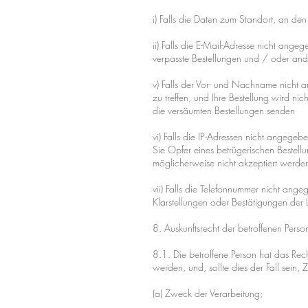
i) Falls die Daten zum Standort, an de
ii) Falls die E-Mail-Adresse nicht ang
verpasste Bestellungen und / oder ande
v) Falls der Vor- und Nachname nicht a
zu treffen, und Ihre Bestellung wird n
die versäumten Bestellungen senden
vi) Falls die IP-Adressen nicht angege
Sie Opfer eines betrügerischen Bestellu
möglicherweise nicht akzeptiert werde
vii) Falls die Telefonnummer nicht ange
Klarstellungen oder Bestätigungen der L
8. Auskunftsrecht der betroffenen Perso
8.1. Die betroffene Person hat das Re
werden, und, sollte dies der Fall sei
(a) Zweck der Verarbeitung;