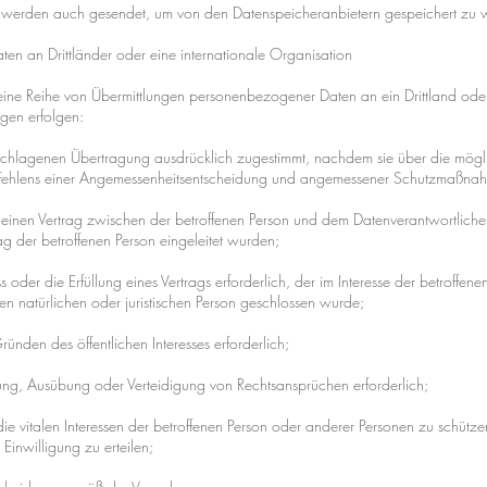
werden auch gesendet, um von den Datenspeicheranbietern gespeichert zu 
en an Drittländer oder eine internationale Organisation
eine Reihe von Übermittlungen personenbezogener Daten an ein Drittland oder 
gen erfolgen:
geschlagenen Übertragung ausdrücklich zugestimmt, nachdem sie über die mögl
s Fehlens einer Angemessenheitsentscheidung und angemessener Schutzmaßnah
um einen Vertrag zwischen der betroffenen Person und dem Datenverantwortliche
g der betroffenen Person eingeleitet wurden;
ss oder die Erfüllung eines Vertrags erforderlich, der im Interesse der betroffe
n natürlichen oder juristischen Person geschlossen wurde;
ründen des öffentlichen Interesses erforderlich;
dung, Ausübung oder Verteidigung von Rechtsansprüchen erforderlich;
m die vitalen Interessen der betroffenen Person oder anderer Personen zu schütz
e Einwilligung zu erteilen;