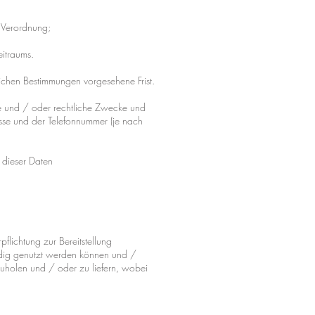
 Verordnung;
itraums.
ichen Bestimmungen vorgesehene Frist.
he und / oder rechtliche Zwecke und
esse und der Telefonnummer (je nach
 dieser Daten
pflichtung zur Bereitstellung
ndig genutzt werden können und /
zuholen und / oder zu liefern, wobei