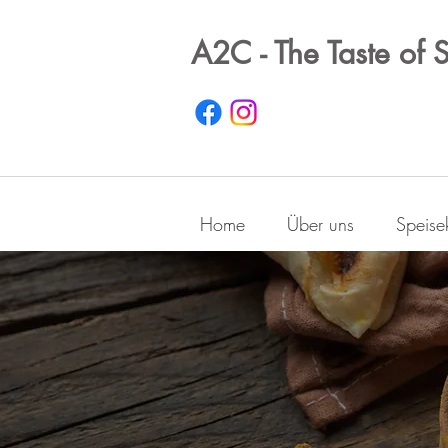
A2C - The Taste of 
Home
Über uns
Speise