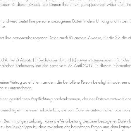
 haben für diesen Zweck. Sie können Ihre Einwilligung jederzeit widerrufen, 
rt und verarbeitet Ihre personenbezogenen Daten in dem Umfang und in dem 
ist.
itet Ihre personenbezogenen Daten auch für andere Zwecke, für die Sie die ei
nd Artikel 6 Absatz (1) Buchstaben (b) und (c) sowie insbesondere im Fall des 
schen Parlaments und des Rates vom 27 April 2016 (in diesem Information
m einen Vertrag zu erfüllen, an dem die betroffene Person beteiligt ist, oder um 
itte zu unternehmen;
um einer gesetzlichen Verpflichtung nachzukommen, der der Datenverantwortliche 
 berechtigten Interessen erforderlich, die vom Datenverantwortlichen oder von D
en Bestimmungen zulässig, kann die Verarbeitung personenbezogener Daten f
zu berücksichtigen ist, dass zwischen der betroffenen Person und dem Datenv