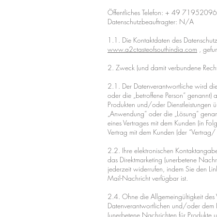
Öffentliches Telefon: + 49 719520
Datenschutzbeauftragter: N/A
1.1. Die Kontaktdaten des Datenschut
www.a2ctasteofsouthindia.com
, gefu
2. Zweck (und damit verbundene Rechts
2.1. Der Datenverantwortliche wird di
oder die „betroffene Person” genannt) 
Produkten und/oder Dienstleistungen ü
„Anwendung” oder die „Lösung” genannt)
eines Vertrages mit dem Kunden (in F
Vertrag mit dem Kunden (der “Vertrag/
2.2. Ihre elektronischen Kontaktangab
das Direktmarketing (unerbetene Nachri
jederzeit widerrufen, indem Sie den Lin
Mail-Nachricht verfügbar ist.
2.4. Ohne die Allgemeingültigkeit des 
Datenverantwortlichen und/oder dem L
(unerbetene Nachrichten für Produkte 