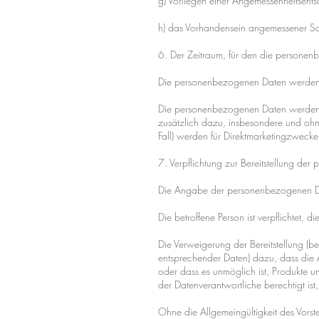
g) Vorliegen einer Angemessenheitsen
h) das Vorhandensein angemessener Sc
6. Der Zeitraum, für den die personen
Die personenbezogenen Daten werden fü
Die personenbezogenen Daten werden (h
zusätzlich dazu, insbesondere und ohn
Fall) werden für Direktmarketingzwecke
7. Verpflichtung zur Bereitstellung de
Die Angabe der personenbezogenen Dat
Die betroffene Person ist verpflichtet
Die Verweigerung der Bereitstellung (be
entsprechender Daten) dazu, dass die
oder dass es unmöglich ist, Produkte 
der Datenverantwortliche berechtigt ist,
Ohne die Allgemeingültigkeit des Vorst