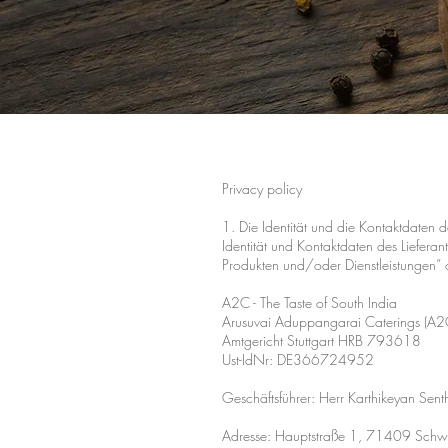
Privacy policy
1. Die Identität und die Kontaktdaten 
Identität und Kontaktdaten des Liefera
Produkten und/oder Dienstleistungen” 
A2C - The Taste of South India
Arusuvai Aduppangarai Caterings (
Amtgericht Stuttgart HRB 793618
Ust-IdNr: DE366724952
Geschäftsführer: Herr Karthikeyan Sen
Adresse: Hauptstraße 1, 71409 Schw