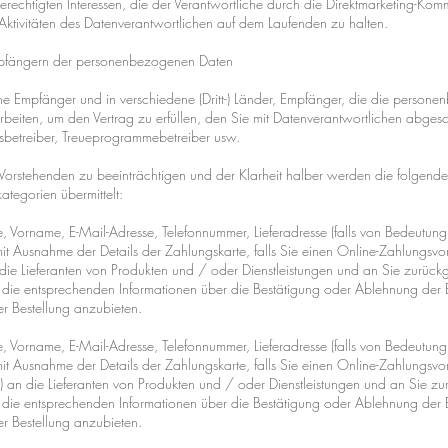
echtigten Interessen, die der Verantwortliche durch die Direktmarketing-Komm
Aktivitäten des Datenverantwortlichen auf dem Laufenden zu halten.
mpfängern der personenbezogenen Daten
ne Empfänger und in verschiedene (Dritt-) Länder, Empfänger, die die person
beiten, um den Vertrag zu erfüllen, den Sie mit Datenverantwortlichen abgesc
sbetreiber, Treueprogrammebetreiber usw.
 Vorstehenden zu beeinträchtigen und der Klarheit halber werden die folgend
tegorien übermittelt:
Vorname, E-Mail-Adresse, Telefonnummer, Lieferadresse (falls von Bedeutung)
mit Ausnahme der Details der Zahlungskarte, falls Sie einen Online-Zahlungs
an die Lieferanten von Produkten und / oder Dienstleistungen und an Sie zurück
 die entsprechenden Informationen über die Bestätigung oder Ablehnung der 
er Bestellung anzubieten.
Vorname, E-Mail-Adresse, Telefonnummer, Lieferadresse (falls von Bedeutung)
mit Ausnahme der Details der Zahlungskarte, falls Sie einen Online-Zahlungs
) an die Lieferanten von Produkten und / oder Dienstleistungen und an Sie z
 die entsprechenden Informationen über die Bestätigung oder Ablehnung der 
er Bestellung anzubieten.