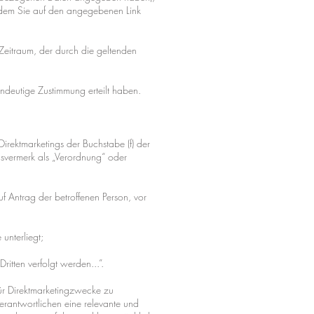
indem Sie auf den angegebenen Link
Zeitraum, der durch die geltenden
ndeutige Zustimmung erteilt haben.
Direktmarketings der Buchstabe (f) der
svermerk als „Verordnung“ oder
auf Antrag der betroffenen Person, vor
unterliegt;
ritten verfolgt werden...”.
ür Direktmarketingzwecke zu
erantwortlichen eine relevante und