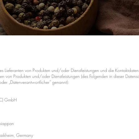
des Lieferanten von Produkten und/oder Dienstleistungen und die Kontaktdate
nten von Produkten und/oder Dienstleistungen (des Folgenden in dieser Datens
oder „Datenverantwortlicher” genannt):
A2C) GmbH
thiappan
aikheim, Germany