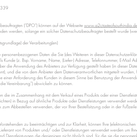
96339
zbeauftragten (“DPO”) können auf der Webseite
www.a2ctasteofsouthindia.d
nden werden, solange ein solcher Datenschutzbeauftragter bestellt wurde (we
grundlage) der Verarbeitung(en)
e personenbezogenen Daten die Sie (des Weiteren in dieser Datenschutzerklä
als Kunde (z. Bsp. Vorname, Name, (Liefer-) Adresse, Telefonnummer, E-Mail Ad
ber die Anwendung des Anbieters zur Verfügung gestellt haben (in dieser Dat
, und die von dem Anbieter dem Datenverantwortlichen mitgeteilt wurden, für
olge einer Anforderung des Kunden in diesem Sinne bei Benutzung der Anwen
 die Vereinbarung”) abwickeln zu können.
en die im Zusammenhang mit dem Verkauf eines Produkts oder einer Dienstle
chten) in Bezug auf ähnliche Produkte oder Dienstleistungen verwendet werde
k zum Abbestellen verwenden, der vor Ihrer Bestellsitzung oder in der Fußzeil
Vorstehenden zu beeinträchtigen und zur Klarheit, können Ihre (elektronischen
ieferant von Produkten und/ oder Dienstleistungen verwendet werden um Ihne
und Dienstleistungen die denjenigen nicht ähnlich sind, für die sie die per