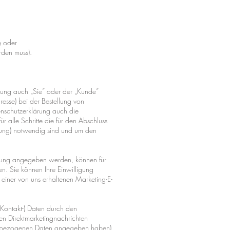
e
oder
rden muss).
rung auch „Sie” oder der „Kunde”
resse) bei der Bestellung von
enschutzerklärung auch die
 alle Schritte die für den Abschluss
dung) notwendig sind und um den
istung angegeben werden, können für
n. Sie können Ihre Einwilligung
e einer von uns erhaltenen Marketing-E-
 Kontakt-) Daten durch den
n Direktmarketingnachrichten
sonenbezogenen Daten angegeben haben),