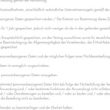
tscheidung gemäß der Verordnung;
hutzmaßnahmen, einschließlich verbindlicher Unternehmensregeln gemäß der
bezogenen Daten gespeichert werden / Die Kriterien zur Bestimmung dieses Ze
r 1 Jahr gespeichert, jedoch nicht weniger als die in den geltenden gesetzl
auptsächlich) gespeichert, um den Vertrag auszuführen sowie für steuerlic
e Beeinträchtigung der Allgemeingültigkeit des Vorstehenden, die E-Mail-Adr
 gespeichert.
r personenbezogenen Daten und der möglichen Folgen einer Nichtbereitstellung
en ist vertraglich vorgeschrieben.
, die personenbezogenen Daten anzugeben.
stimmter) (personenbezogener) Daten führt (als Folge der Nichterfüllung der Ver
 Anwendung (und / oder bestimmte Funktionen der Anwendung) nicht vollstä
und / oder Dienstleistungen zu bestellen und / oder zu kaufen und / oder ab
 die Bestellung nicht zu bearbeiten.
ehenden zu beeinträchtigen und der Klarheit halber: